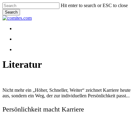
Skip
Hit enter to search or ESC to close
to
Search
main
Close
content
Search
Menu
Menu
linkedin
youtube
Literatur
Nicht mehr ein „Höher, Schneller, Weiter“ zeichnet Karriere heute
aus, sondern ein Weg, der zur individuellen Persönlichkeit passt...
Persönlichkeit macht Karriere