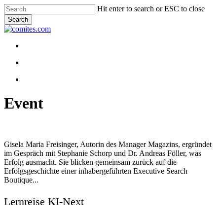
Skip
Hit enter to search or ESC to close
to
Search
main
Close
content
Search
Menu
Menu
linkedin
youtube
Event
Gisela Maria Freisinger, Autorin des Manager Magazins, ergründet
im Gespräch mit Stephanie Schorp und Dr. Andreas Föller, was
Erfolg ausmacht. Sie blicken gemeinsam zurück auf die
Erfolgsgeschichte einer inhabergeführten Executive Search
Boutique...
Lernreise KI-Next