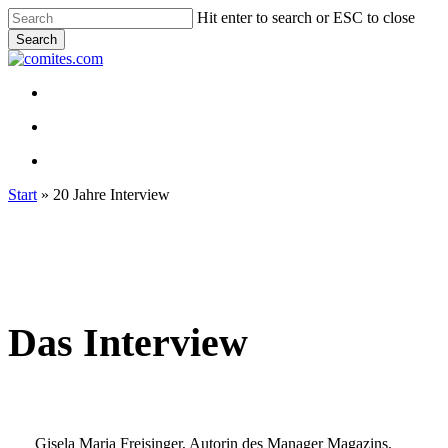
Skip
Hit enter to search or ESC to close
to
Search
main
Close
content
Search
Menu
Menu
linkedin
youtube
Start
»
20 Jahre Interview
Das Interview
Gisela Maria Freisinger, Autorin des Manager Magazins,