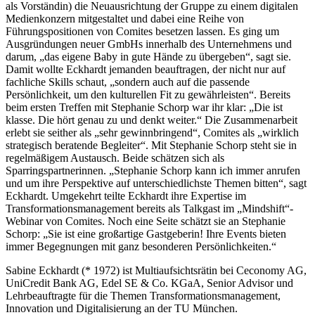
als Vorständin) die Neuausrichtung der Gruppe zu einem digitalen
Medienkonzern mitgestaltet und dabei eine Reihe von
Führungspositionen von Comites besetzen lassen. Es ging um
Ausgründungen neuer GmbHs innerhalb des Unternehmens und
darum, „das eigene Baby in gute Hände zu übergeben“, sagt sie.
Damit wollte Eckhardt jemanden beauftragen, der nicht nur auf
fachliche Skills schaut, „sondern auch auf die passende
Persönlichkeit, um den kulturellen Fit zu gewährleisten“. Bereits
beim ersten Treffen mit Stephanie Schorp war ihr klar: „Die ist
klasse. Die hört genau zu und denkt weiter.“ Die Zusammenarbeit
erlebt sie seither als „sehr gewinnbringend“, Comites als „wirklich
strategisch beratende Begleiter“. Mit Stephanie Schorp steht sie in
regelmäßigem Austausch. Beide schätzen sich als
Sparringspartnerinnen. „Stephanie Schorp kann ich immer anrufen
und um ihre Perspektive auf unterschiedlichste Themen bitten“, sagt
Eckhardt. Umgekehrt teilte Eckhardt ihre Expertise im
Transformationsmanagement bereits als Talkgast im „Mindshift“-
Webinar von Comites. Noch eine Seite schätzt sie an Stephanie
Schorp: „Sie ist eine großartige Gastgeberin! Ihre Events bieten
immer Begegnungen mit ganz besonderen Persönlichkeiten.“
Sabine Eckhardt (* 1972) ist Multiaufsichtsrätin bei Ceconomy AG,
UniCredit Bank AG, Edel SE & Co. KGaA, Senior Advisor und
Lehrbeauftragte für die Themen Transformationsmanagement,
Innovation und Digitalisierung an der TU München.