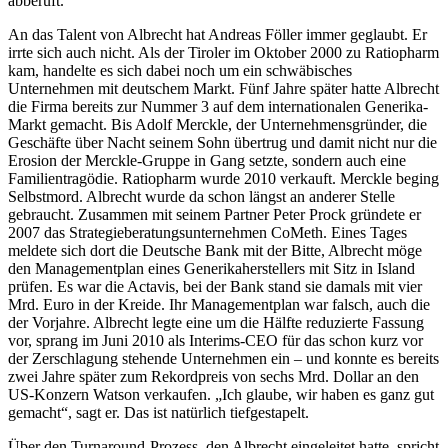
abberuft.
An das Talent von Albrecht hat Andreas Föller immer geglaubt. Er
irrte sich auch nicht. Als der Tiroler im Oktober 2000 zu Ratiopharm
kam, handelte es sich dabei noch um ein schwäbisches
Unternehmen mit deutschem Markt. Fünf Jahre später hatte Albrecht
die Firma bereits zur Nummer 3 auf dem internationalen Generika-
Markt gemacht. Bis Adolf Merckle, der Unternehmensgründer, die
Geschäfte über Nacht seinem Sohn übertrug und damit nicht nur die
Erosion der Merckle-Gruppe in Gang setzte, sondern auch eine
Familientragödie. Ratiopharm wurde 2010 verkauft. Merckle beging
Selbstmord. Albrecht wurde da schon längst an anderer Stelle
gebraucht. Zusammen mit seinem Partner Peter Prock gründete er
2007 das Strategieberatungsunternehmen CoMeth. Eines Tages
meldete sich dort die Deutsche Bank mit der Bitte, Albrecht möge
den Managementplan eines Generikaherstellers mit Sitz in Island
prüfen. Es war die Actavis, bei der Bank stand sie damals mit vier
Mrd. Euro in der Kreide. Ihr Managementplan war falsch, auch die
der Vorjahre. Albrecht legte eine um die Hälfte reduzierte Fassung
vor, sprang im Juni 2010 als Interims-CEO für das schon kurz vor
der Zerschlagung stehende Unternehmen ein – und konnte es bereits
zwei Jahre später zum Rekordpreis von sechs Mrd. Dollar an den
US-Konzern Watson verkaufen. „Ich glaube, wir haben es ganz gut
gemacht“, sagt er. Das ist natürlich tiefgestapelt.
Über den Turnaround-Prozess, den Albrecht eingeleitet hatte, spricht