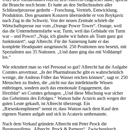
die Branche noch heute. Er hatte an den Stellschrauben aller
Schlüsselprozesse gedreht – Forschung, Vertrieb, Entwicklung,
Produktion. Den gesamten Konzern übersiedelte er von Reykjavic
nach Zug in die Schweiz. Von der neuen Zentrale schrieb die
Wirtschaftspresse nur vom „Orange Power Tower“. Orange, weil
das die Unternehmensfarbe war, Turm, weil das Gebäude ein Turm
war – und Power? „Naja, ich glaube wir haben als Team ganz gut
funktioniert“, sagt Albrecht. Für die Sanierung hatte er das
komplette Headquater ausgetauscht. 250 Positionen neu besetzt, mit
Spezialisten aus 35 Nationen. „Und dann ging das mit Volldampf
los.“
Wie rekrutiert man so viel Personal so gut? Albrecht hat die Aufgabe
Comites anvertraut. „In der Pharmabranche gibt es wahrscheinlich
wenige, die Andreas Föller das Wasser reichen können“, sagt er. 250
Menschen zu finden, die „nicht nur das intellektuelle Wissen
mitbringen, sondern auch das emotionale Engagement, das
Herzblut“ sei Comites gelungen. „Und diese Mischung war sicher
das Geheimnis des Erfolges.“ Watson habe Actavis auch wegen der
guten Leute gekauft, ist Albrecht überzeugt. Ein
„Riesenkompliment“ nennt er, dass Watson nach dem Kauf den
eigenen Namen aufgab und sich in Acatavis umbenannte.
Nach dem Verkauf gründete Albrecht mit Peter Prock die
Beratungsfirma „Albrecht, Prock & Partners“. Zwischendurch